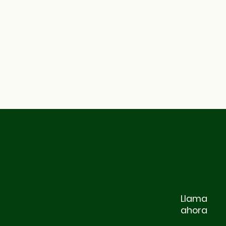
© 2025 por Stackhouse Management
Legal
Llama
ahora
Términos y condiciones
política de privacidad