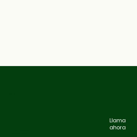
© 2025 por Stackhouse Management
Legal
Llama
ahora
Términos y condiciones
política de privacidad