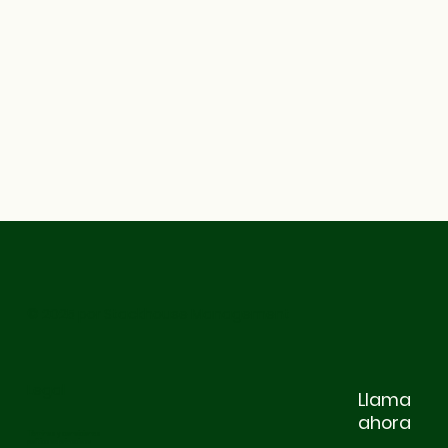
© 2025 por Stackhouse Management
Legal
Llama
ahora
Términos y condiciones
política de privacidad