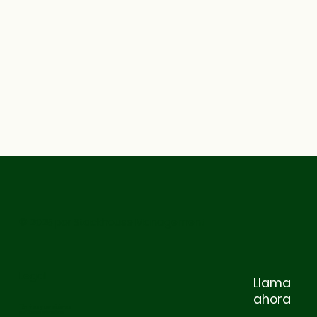
© 2025 por Stackhouse Management
Legal
Llama
ahora
Términos y condiciones
política de privacidad