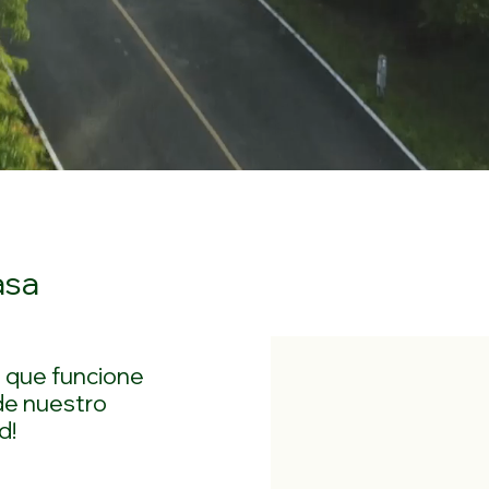
habitaciones
asa
a que funcione
de nuestro
d!