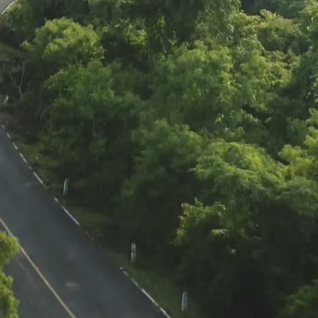
ada de
Casa nueva
Casa n
ciones
contemporáne
3 habi
da
a de 3
Home
View Home
Vie