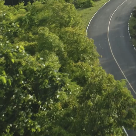
Casa us
3 habita
manteni
View 