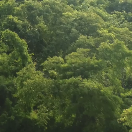
ueva de
taciones
w Home