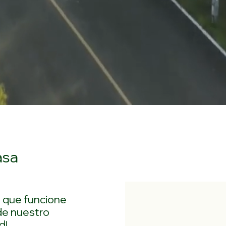
Casa nueva de
Acogedora
moda de 3
casa usada de
habitaciones
3 habitaciones
View Home
View Home
asa
a que funcione
de nuestro
d!