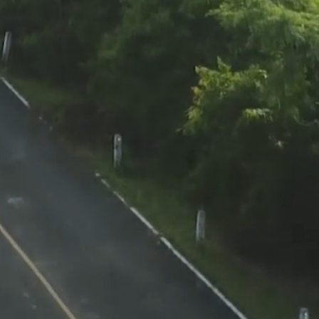
ie Lote
Salamonie Lote
Amplia
18
usada 
habita
Home
View Home
Vie