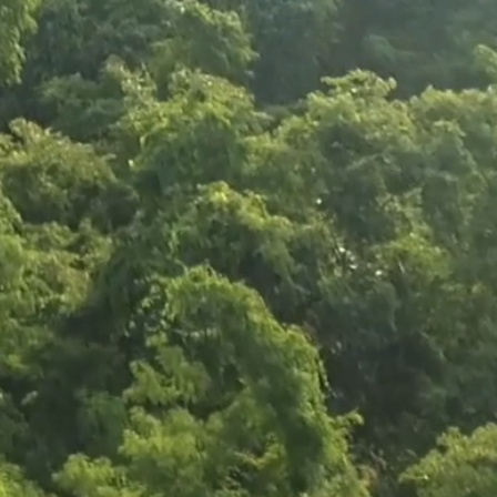
nie Lote
w Home