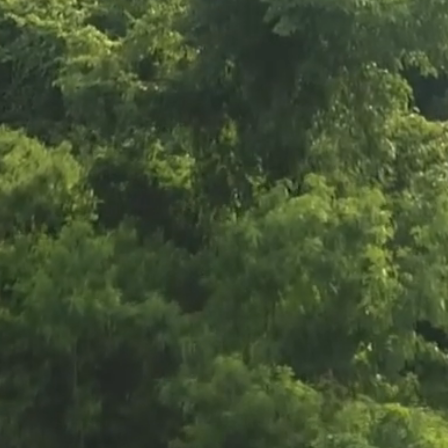
ie Lote
Salamonie Lote
Salamo
30
29
Home
View Home
Vie