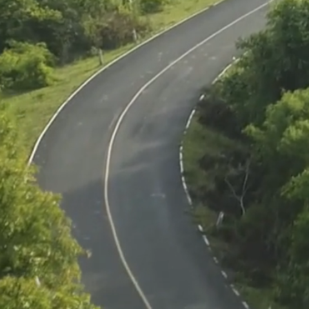
Salamon
33
View 