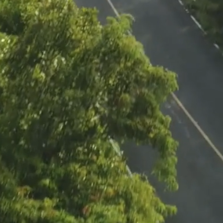
Salamon
19
View 