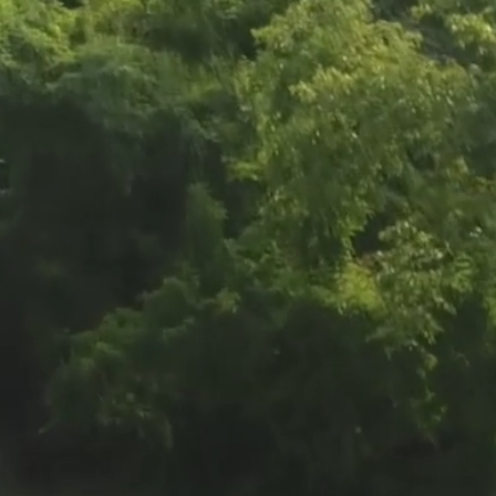
 casa
de 3
ciones
w Home