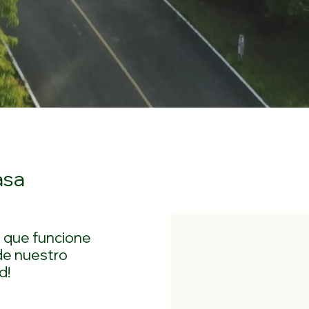
asa
a que funcione
de nuestro
d!