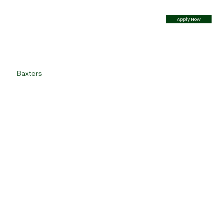
Apply Now
Baxters